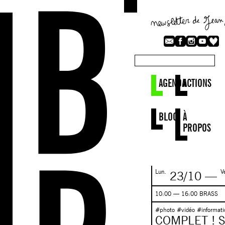
AGENDA
ACTIONS
BLOG
À
PROPOS
Lun.
V
23/10
—
10:00 — 16:00 BRASS
#photo #vidéo #informati
COMPLET ! S