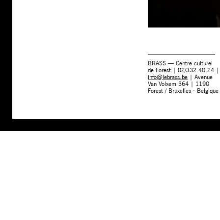
BRASS — Centre culturel
de Forest | 02/332.40.24 |
info@lebrass.be
| Avenue
Van Volxem 364 | 1190
Forest / Bruxelles · Belgique