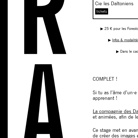
Cie les Daltoniens
tickets
▶︎ 25 € pour les Foresto
▶︎
Infos & modalité
▶︎ Dans le cad
COMPLET !
Si tu as l’âme d’un·e
apprenant !
La compagnie des Da
et animées, afin de l
Ce stage met en avant
de créer des images e