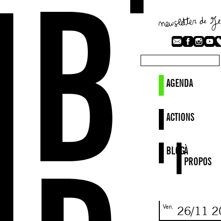
AGENDA
ACTIONS
BLOG
À
PROPOS
Ven.
26/11
2