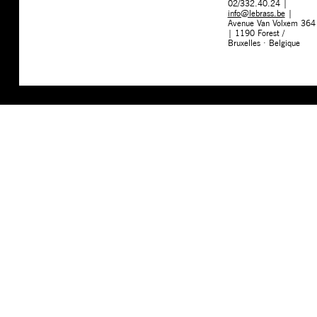
02/332.40.24 |
info@lebrass.be
|
Avenue Van Volxem 364
| 1190 Forest /
Bruxelles · Belgique