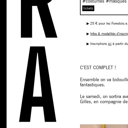
#costumes #masques
tickets
▶︎ 25 € pour les Forestois.e
▶︎
Infos & modalités d’inscri
▶︎ Inscriptions
ici
à partir d
C’EST COMPLET !
Ensemble on va bidouill
fantastiques.
Le samedi, on sortira av
Gilles, en compagnie de 