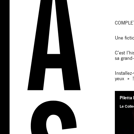
COMPLET
Une ficti
C’est l’h
sa grand
Installez
yeux » !