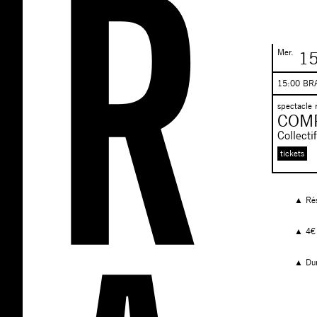
Mer.
15
15:00 BR
spectacle 
COMPL
Collecti
tickets
▲ Rés
▲ 4€ (
▲ Dur