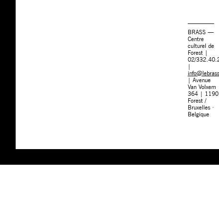
BRASS —
Centre
culturel de
Forest |
02/332.40.
|
info@lebras
| Avenue
Van Volxem
364 | 1190
Forest /
Bruxelles ·
Belgique