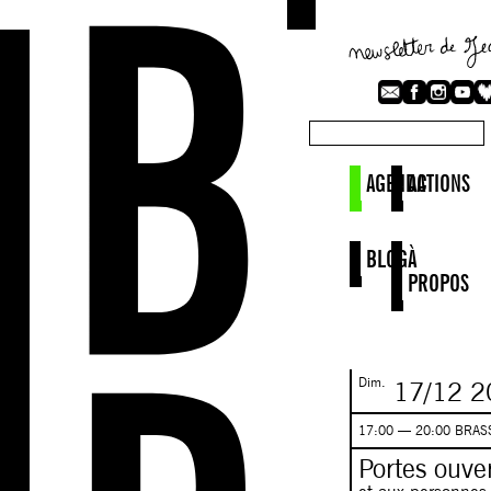
AGENDA
ACTIONS
BLOG
À
PROPOS
Dim.
17/12
2
17:00 — 20:00 BRAS
Portes ouve