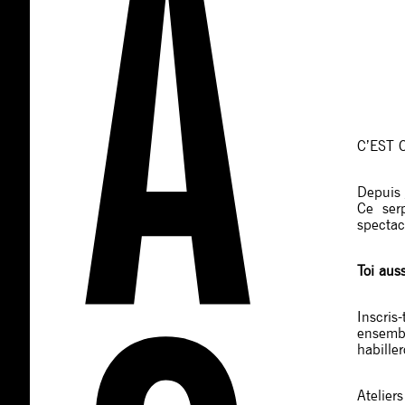
C’EST 
Depuis
Ce serp
spectacl
Toi auss
Inscris
ensembl
habille
Atelier