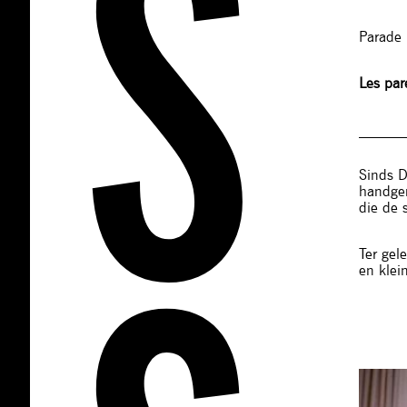
Parade 
Les par
______
Sinds D
handgem
die de 
Ter gel
en kle