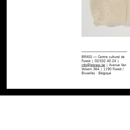
BRASS — Centre culturel de
Forest | 02/332.40.24 |
info@lebrass.be
| Avenue Van
Volxem 364 | 1190 Forest /
Bruxelles · Belgique