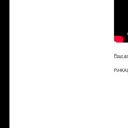
Pour e
PiHKAL