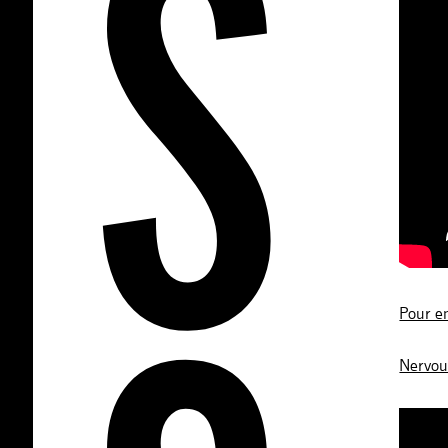
Pour e
Nervou