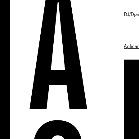
DJ/Djan
Aplicam