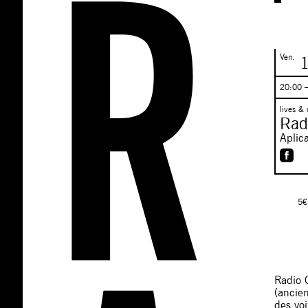
Ven.
1
20:00 
lives & 
Rad
Aplic
5€
Radio C
(ancien
des voi