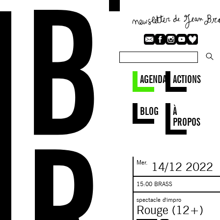
AGENDA
ACTIONS
BLOG
À
PROPOS
Mer.
14/12
2022
15:00 BRASS
spectacle d'impro
Rouge (12+)