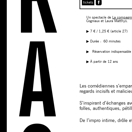
tickets
Un spectacle de
La compagnie
Cogniaux et Laura Matthys.
▶︎ 7 € / 1,25 € (article 27)
▶︎ Durée : 60 minutes
▶︎
R
éservation indispensable
▶︎ À partir de 12 ans
Les comédiennes s’emparen
regards incisifs et malici
S’inspirant d’échanges ave
folles, authentiques, péti
De l’impro intime, drôle 