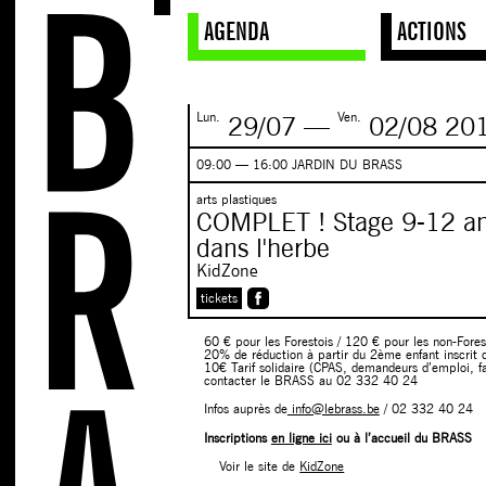
AGENDA
ACTIONS
Lun.
Ven.
29/07
—
02/08
20
09:00 — 16:00 JARDIN DU BRASS
arts plastiques
COMPLET ! Stage 9-12 ans
dans l'herbe
KidZone
tickets
60 € pour les Forestois / 120 € pour les non-Fores
20% de réduction à partir du 2ème enfant inscrit
10€ Tarif solidaire (CPAS, demandeurs d’emploi, f
contacter le BRASS au 02 332 40 24
Infos auprès de
info@lebrass.be
/ 02 332 40 24
Inscriptions
en ligne ici
ou à l’accueil du BRASS
Voir le site de
KidZone