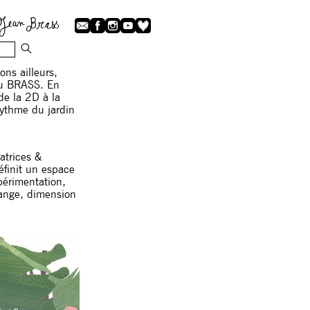
ns ailleurs,
du BRASS. En
de la 2D à la
ythme du jardin
ratrices &
finit un espace
périmentation,
change, dimension