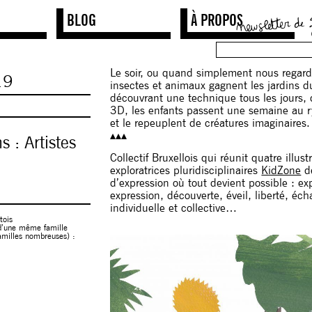
BLOG
À PROPOS
Le soir, ou quand simplement nous regardo
19
insectes et animaux gagnent les jardins 
découvrant une technique tous les jours, 
3D, les enfants passent une semaine au r
et le repeuplent de créatures imaginaires.
▴▴▴
 : Artistes
Collectif Bruxellois qui réunit quatre illust
exploratrices pluridisciplinaires
KidZone
dé
d’expression où tout devient possible : ex
expression, découverte, éveil, liberté, é
individuelle et collective…
tois
 d’une même famille
amilles nombreuses) :