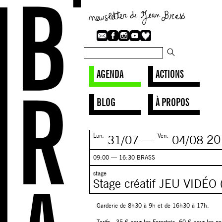
AGENDA
ACTIONS
BLOG
À PROPOS
Lun.
Ven.
31/07
—
04/08
20
09:00 — 16:30 BRASS
stage
Stage créatif JEU VIDÉO
Garderie de 8h30 à 9h et de 16h30 à 17h.
Tarifs : 35 € pour les Forestois, 60 € pour les n