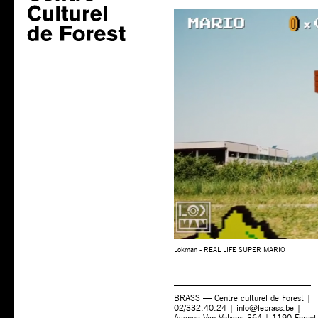
Lokman - REAL LIFE SUPER MARIO
BRASS — Centre culturel de Forest |
02/332.40.24 |
info@lebrass.be
|
Avenue Van Volxem 364 | 1190 Forest