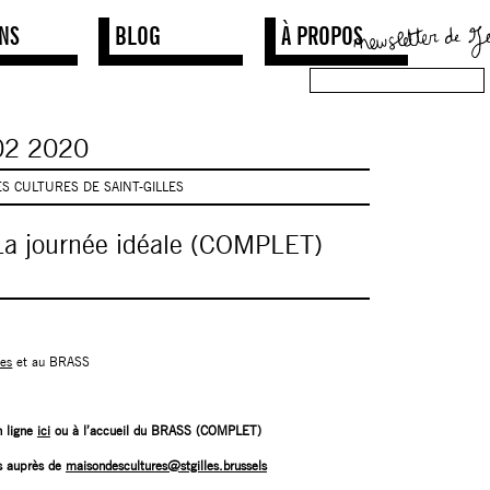
NS
BLOG
À PROPOS
02
2020
S CULTURES DE SAINT-GILLES
La journée idéale (COMPLET)
les
et au BRASS
n ligne
ici
ou à l’accueil du BRASS (COMPLET)
ons auprès de
maisondescultures@stgilles.brussels