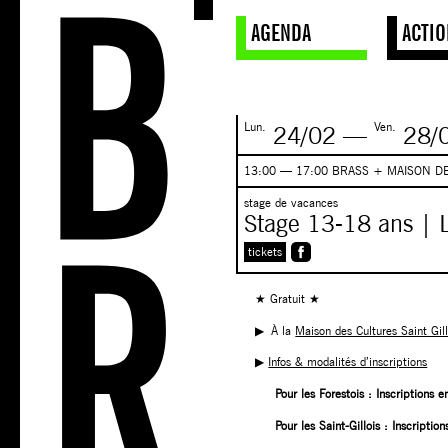
AGENDA
ACTIO
Lun.
Ven.
24/02
—
28/
13:00 — 17:00 BRASS + MAISON DE
stage de vacances
Stage 13-18 ans | 
tickets
★ Gratuit ★
▶︎ À la
Maison des Cultures Saint Gil
▶︎
Infos & modalités d’inscriptions
Pour les Forestois : Inscriptions e
Pour les Saint-Gillois : Inscripti