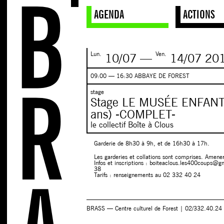
AGENDA
ACTIONS
Lun.
Ven.
10/07
—
14/07
20
09:00 — 16:30 ABBAYE DE FOREST
stage
Stage LE MUSÉE ENFANT
ans) -COMPLET-
le collectif Boîte à Clous
Garderie de 8h30 à 9h, et de 16h30 à 17h.
Les garderies et collations sont comprises. Amener
Infos et inscriptions : boiteaclous.les400coups@
38
Tarifs : renseignements au 02 332 40 24
BRASS — Centre culturel de Forest | 02/332.40.24