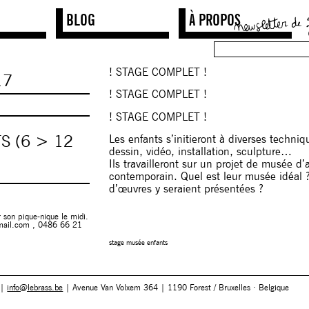
BLOG
À PROPOS
! STAGE COMPLET !
17
! STAGE COMPLET !
! STAGE COMPLET !
S (6 > 12
Les enfants s’initieront à diverses techniq
dessin, vidéo, installation, sculpture…
Ils travailleront sur un projet de musée d’a
contemporain. Quel est leur musée idéal 
d’œuvres y seraient présentées ?
 son pique-nique le midi.
gmail.com , 0486 66 21
stage musée enfants
 |
info@lebrass.be
| Avenue Van Volxem 364 | 1190 Forest / Bruxelles · Belgique