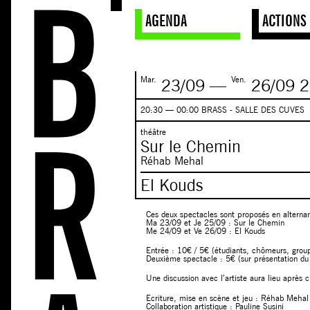
AGENDA
ACTIONS
Mar.
Ven.
23/09
—
26/09
2
20:30 — 00:00 BRASS - SALLE DES CUVES
théâtre
Sur le Chemin
Réhab Mehal
El Kouds
Ces deux spectacles sont proposés en alterna
Ma 23/09 et Je 25/09 : Sur le Chemin
Me 24/09 et Ve 26/09 : El Kouds
Entrée : 10€ / 5€ (étudiants, chômeurs, group
Deuxième spectacle : 5€ (sur présentation du 
Une discussion avec l’artiste aura lieu après 
Ecriture, mise en scène et jeu : Réhab Mehal
Collaboration artistique : Pauline Susini