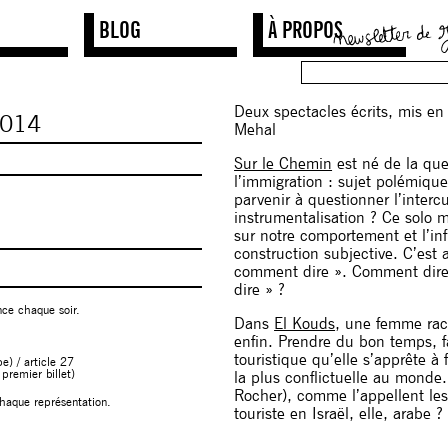
BLOG
À PROPOS
Deux spectacles écrits, mis en
014
Mehal
Sur le Chemin
est né de la que
l’immigration : sujet polémiqu
parvenir à questionner l’intercu
instrumentalisation ? Ce solo m
sur notre comportement et l’in
construction subjective. C’est a
comment dire ». Comment dire 
dire » ?
nce chaque soir.
Dans
El Kouds
, une femme raco
enfin. Prendre du bon temps, fa
touristique qu’elle s’apprête à
e) / article 27
premier billet)
la plus conflictuelle au monde
Rocher), comme l’appellent les 
chaque représentation.
touriste en Israël, elle, arabe ?