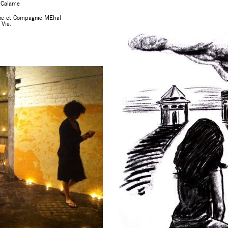
e Calame
ube et Compagnie MEhal
Vie. ​