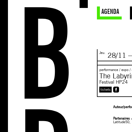
AGENDA
Jeu.
28/11
performance / expo / 
The Labyri
Festival HP24
tickets
Auteur/perf
Partenaires
Latitude50,