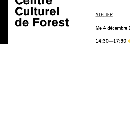
ATELIER
Me 4 décembre (po
14:30—17:30
______________
concept and dire
performers
: Isab
music & sound
: 
scenography
: An
documentary
: Br
text
: Alice van d
light
: Valentin B
acknowledgemen
administration/p
with the support 