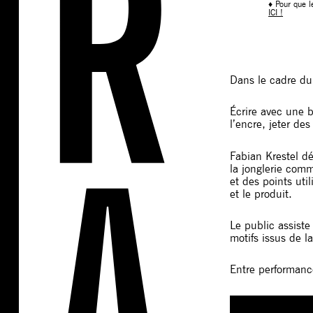
♦ Pour que l
ICI !
Dans le cadre du
Écrire avec une b
l’encre, jeter d
Fabian Krestel d
la jonglerie comm
et des points uti
et le produit.
Le public assiste
motifs issus de l
Entre performance