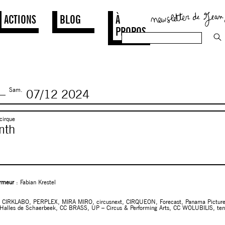
ACTIONS
BLOG
À
PROPOS
Sam.
—
07/12
2024
cirque
nth
ormeur
: Fabian Krestel
:
CIRKLABO, PERPLEX, MIRA MIRO, circusnext, CIRQUEON, Forecast, Panama Pictures, Z
 Halles de Schaerbeek, CC BRASS, UP – Circus & Performing Arts, CC WOLUBILIS, te