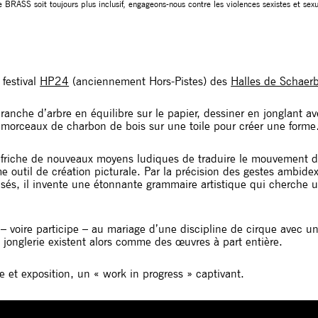
e BRASS soit toujours plus inclusif, engageons-nous contre les violences sexistes et sex
 festival
HP24
(anciennement Hors-Pistes) des
Halles de Schaer
ranche d’arbre en équilibre sur le papier, dessiner en jonglant 
es morceaux de charbon de bois sur une toile pour créer une form
éfriche de nouveaux moyens ludiques de traduire le mouvement de 
e outil de création picturale. Par la précision des gestes ambidex
lisés, il invente une étonnante grammaire artistique qui cherche
 – voire participe – au mariage d’une discipline de cirque avec 
a jonglerie existent alors comme des œuvres à part entière.
 et exposition, un « work in progress » captivant.