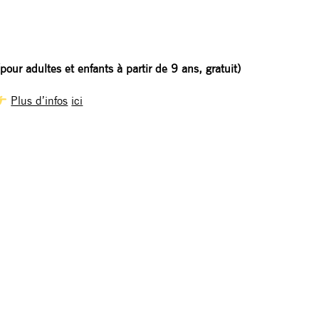
ur adultes et enfants à partir de 9 ans, gratuit)
Plus d’infos
ici
__________________
ction
: Fabian Krestel
elle du Bois, Keivin Benavides Hidalgo, Daniele Ippolito, Gregor
Marco Giongrandi
na Terrien
uno Pierucci / TViP Studios
er Wielen-Honinckx
oucq
ts
: Carla Maria Kühne, Anna Krestel, David Paycha, Pia Meuthe
roduction
: Plusieurs
of
: Federation Wallonie-Bruxelles, Halles de Schaerbeek, CC B