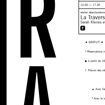
14:00 — 17:30
atelier déambulatoi
La Traver
Sarah Klenes e
★ GRATUIT ★
? Réservations i
▶︎ à partir de 1
? Prévoir des vê
▲ Avec Sar
? Avec le 