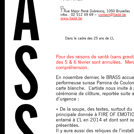
L’L,
7 Rue Major René Dubreucq, 1050 Bruxelles
infos : 02 512 49 69 –
contact@llasbl.be
www.llasbl.be
Dans le cadre des 25 ans de L’L
Pour des raisons de santé (sans gravité)
des 5 & 6 février sont annulées.
Merc
compréhension.
En novembre dernier, le BRASS accueil
performeuse suisse Pamina de Coulo
carte blanche. L’artiste nous invite à
cérémonie de clôture, reportée suite au
d’urgence :
« De la soupe, des textes, surtout du r
principale donnée à FIRE OF EMOTIO
entamé à L’L en 2014 et dont sont is
présentées.
Il y aura aussi des reliques de l’insta