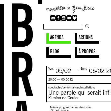
AGENDA
ACTIONS
BLOG
À PROPOS
Ven.
Sam.
05/02
—
06/02
2
20:00 — 00:00 L’L
spectacles/performances/installations
Une parole qui serait infi
Pamina de Coulon
Même programme les deux soirs
7€ tarif unique