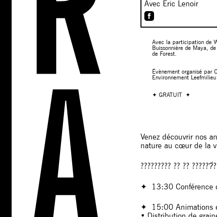
Avec Eric Lenoir
Avec la participation de W
Buissonnière de Maya, de 
de Forest.
Évènement organisé par C
Environnement Leefmilieu
✦ GRATUIT ✦
Venez découvrir nos an
nature au cœur de la v
????????? ?? ?? ??????́?
✦ 13:30 Conférence d’É
✦ 15:00 Animations et
• Distribution de grain