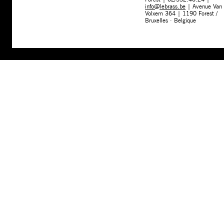
info@lebrass.be
| Avenue Van
Volxem 364 | 1190 Forest /
Bruxelles · Belgique