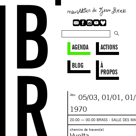
AGENDA
ACTIONS
BLOG
À
PROPOS
Jeu.
05/03
,
01/01,
01
1970
20:00 — 00:00 BRASS - SALLE DES M
chemins de travers(e)
Vuelta