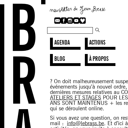
AGENDA
ACTIONS
BLOG
À PROPOS
? On doit malheureusement susp
événements jusqu’à nouvel ordre,
dernières mesures relatives au 
ATELIERS ET STAGES
POUR LES
ANS SONT MAINTENUS + les ren
qui se déroulent online.
Si vous avez une question, on res
mail :
info@lebrass.be
. Et d’ici 