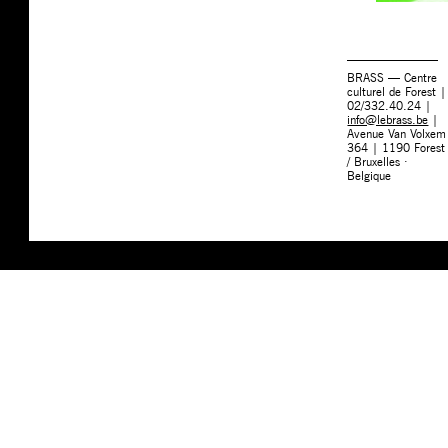
BRASS — Centre
culturel de Forest |
02/332.40.24 |
info@lebrass.be
|
Avenue Van Volxem
364 | 1190 Forest
/ Bruxelles ·
Belgique