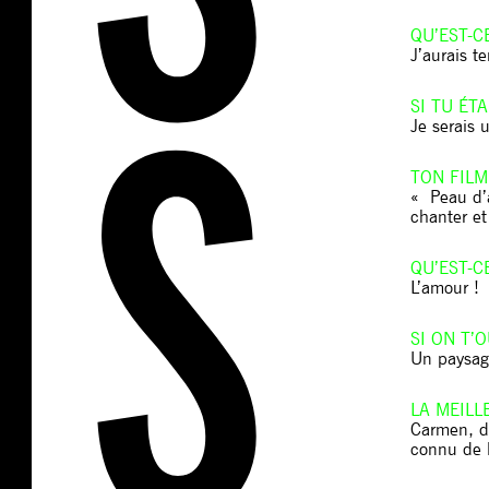
QU’EST-C
J’aurais t
SI TU ÉT
Je serais 
TON FILM
« Peau d’
chanter et
QU’EST-C
L’amour !
SI ON T’
Un paysag
LA MEIL
Carmen, de
connu de