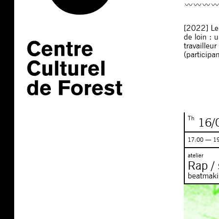
[2022] Le 
de loin : 
travailleu
(participa
Th
16/
17:00 — 1
atelier
Rap /
beatmakin