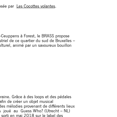
posée par
Les Cocottes volantes
.
ns-Ceuppens à Forest, le BRASS propose
triel de ce quartier du sud de Bruxelles –
lturel, animé par un savoureux bouillon
raine. Grâce à des loops et des pédales
 afin de créer un objet musical
es mélodies provenant de différents lieux
res joué au Guess Who? (Utrecht – NL)
sorti en mai 2018 sur le label des