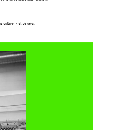
e culturel » et de
cera
.