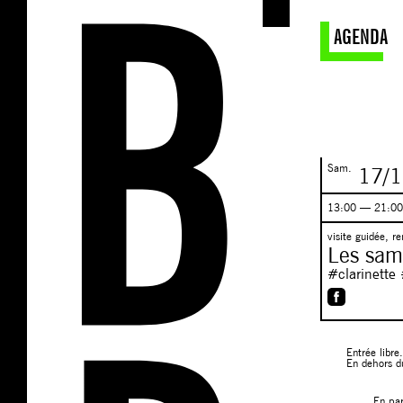
AGENDA
Sam.
17/1
13:00 — 21:0
visite guidée, r
Les sam
#clarinette
Entrée libre
En dehors du
En pa