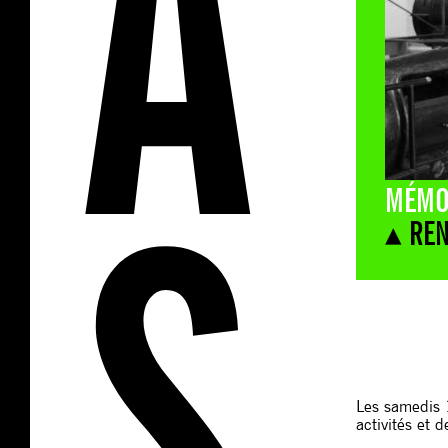
MÉMOI
▴ RE
Les samedis 
activités et 