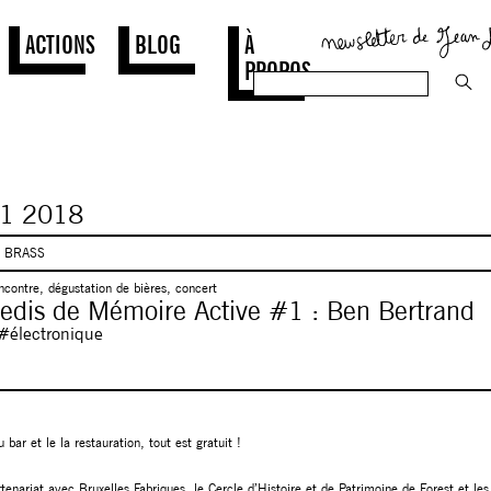
ACTIONS
BLOG
À
PROPOS
1
2018
0 BRASS
encontre, dégustation de bières, concert
edis de Mémoire Active #1 : Ben Bertrand
 #électronique
.
 bar et le la restauration, tout est gratuit !
rtenariat avec
Bruxelles Fabriques
, le Cercle d’Histoire et de Patrimoine de Forest et les 