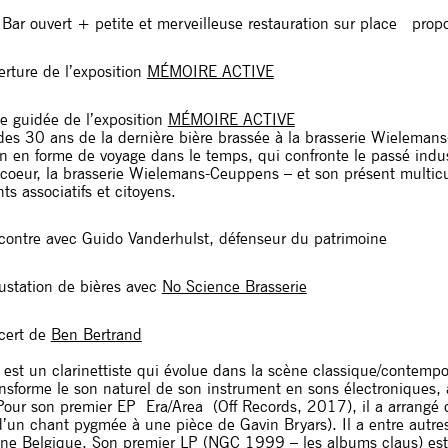
Bar ouvert + petite et merveilleuse restauration sur place pro
rture de l’exposition
MÉMOIRE ACTIVE
e guidée de l’exposition
MÉMOIRE ACTIVE
 des 30 ans de la dernière bière brassée à la brasserie Wielema
n en forme de voyage dans le temps, qui confronte le passé indus
coeur, la brasserie Wielemans-Ceuppens – et son présent multicu
 associatifs et citoyens.
ontre avec Guido Vanderhulst, défenseur du patrimoine
station de bières avec
No Science Brasserie
cert de
Ben Bertrand
est un clarinettiste qui évolue dans la scène classique/contempo
transforme le son naturel de son instrument en sons électroniques,
our son premier EP Era/Area (Off Records, 2017), il a arrangé d
d’un chant pygmée à une pièce de Gavin Bryars). Il a entre aut
nne Belgique. Son premier LP (NGC 1999 – les albums claus) est 