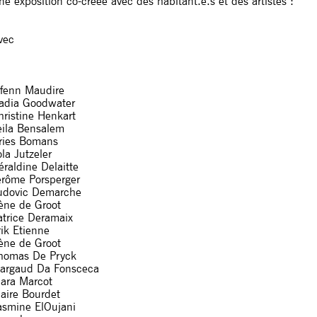
ne exposition co-créée avec des habitant.e.s et des artistes :
vec
ifenn Maudire
adia Goodwater
hristine Henkart
eila Bensalem
ries Bomans
la Jutzeler
éraldine Delaitte
érôme Porsperger
udovic Demarche
rène de Groot
atrice Deramaix
rik Etienne
rène de Groot
homas De Pryck
argaud Da Fonsceca
lara Marcot
laire Bourdet
asmine ElOujani