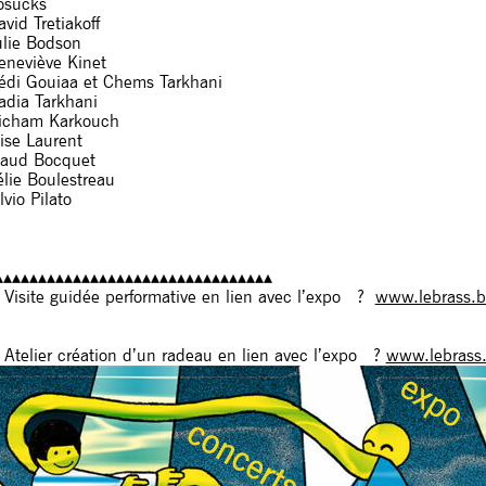
osucks
vid Tretiakoff
ulie Bodson
eneviève Kinet
édi Gouiaa et Chems Tarkhani
adia Tarkhani
icham Karkouch
lise Laurent
aud Bocquet
élie Boulestreau
lvio Pilato
▴▴▴▴▴▴▴▴▴▴▴▴▴▴▴▴▴▴▴▴▴▴▴▴▴▴▴▴▴▴▴▴
︎ Visite guidée performative en lien avec l’expo ?
www.lebrass.be
︎ Atelier création d’un radeau en lien avec l’expo ?
www.lebrass.