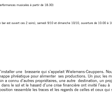
erformances musicales à partir de 18:30)
re bar est ouvert ces 2 soirs), samedi 9/10 et dimanche 10/10, ouverture de 10:00 à 
 s’installer une brasserie qui s’appelait Wielemans-Ceuppens. N
a nappe phréatique pour alimenter ses productions. Un jour, les 
ain a connu d’autres propriétaires, une autre destination, un proj
dans le sol et le hasard d’une crise financière ont invité l’eau à
position rassemble les traces et les regards de celles et ceux qui 