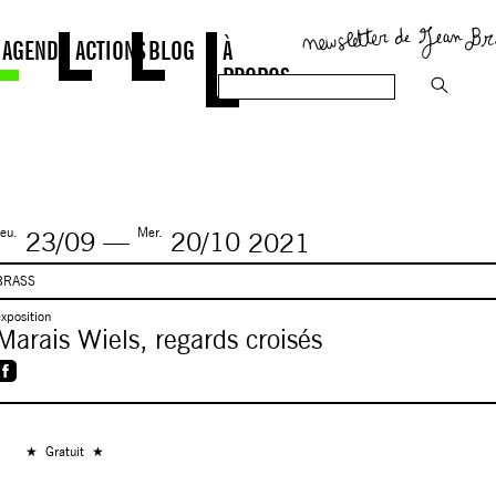
AGENDA
ACTIONS
BLOG
À
PROPOS
eu.
Mer.
23/09
—
20/10
2021
BRASS
xposition
Marais Wiels, regards croisés
★
Gratuit
★