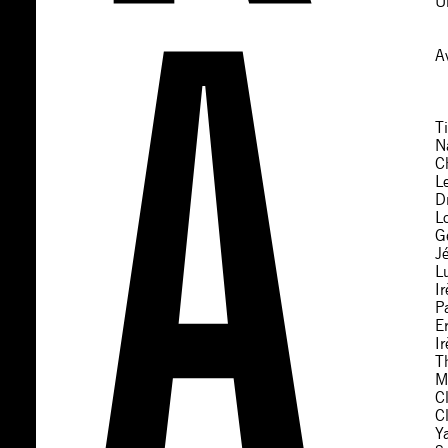
U
A
T
N
C
L
D
Lo
G
J
L
I
P
E
I
T
M
C
C
Y