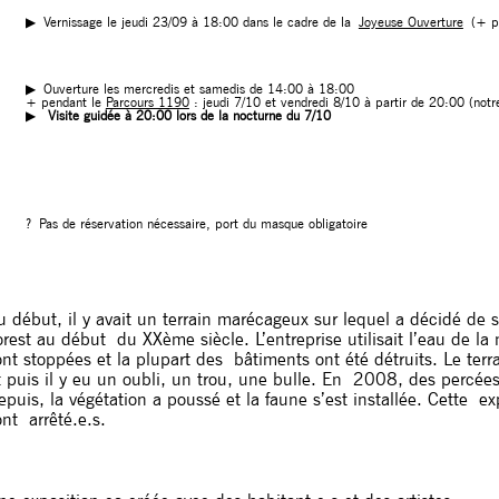
▶︎
Vernissage le jeudi 23/09 à 18:00 dans le cadre de la
Joyeuse Ouverture
(+ p
▶︎
Ouverture les mercredis et samedis de 14:00 à 18:00
+ pendant le
Parcours 1190
: jeudi 7/10 et vendredi 8/10 à partir de 20:00 (not
▶︎
Visite guidée à 20:00 lors de la nocturne du 7/10
? Pas de réservation nécessaire, port du masque obligatoire
u début, il y avait un terrain marécageux sur lequel a décidé de
orest au début du XXème siècle. L’entreprise utilisait l’eau de l
ont stoppées et la plupart des bâtiments ont été détruits. Le terr
t puis il y eu un oubli, un trou, une bulle. En 2008, des percées 
epuis, la végétation a poussé et la faune s’est installée. Cette ex
ont arrêté.e.s.