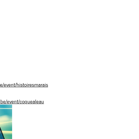
/event/histoiresmarais
be/event/coquealeau