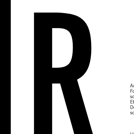
A
F
s
E
D
s