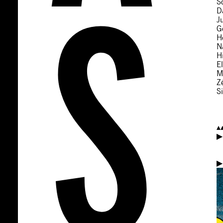
S
Da
J
G
H
N
H
E
M
Z
Si
▴
▶
▶