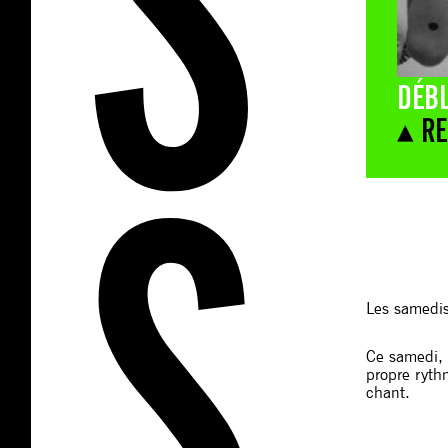
DÉBL
▴ RE
Les samedis 
Ce samedi, l
propre ryth
chant.