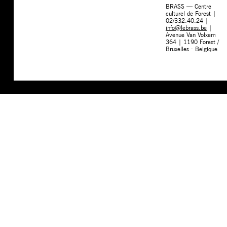
BRASS — Centre
culturel de Forest |
02/332.40.24 |
info@lebrass.be
|
Avenue Van Volxem
364 | 1190 Forest /
Bruxelles · Belgique