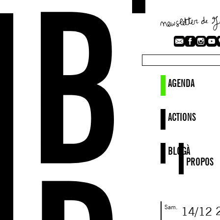
AGENDA
ACTIONS
BLOG
À
PROPOS
Sam.
14/12
2