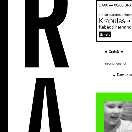
10:00 — 00:00 BRA
atelier parents-enfant
Krapules⇢
Rebeca Fernand
tickets
★ Gratuit ★
Inscriptions
ici
▲ Dans le c