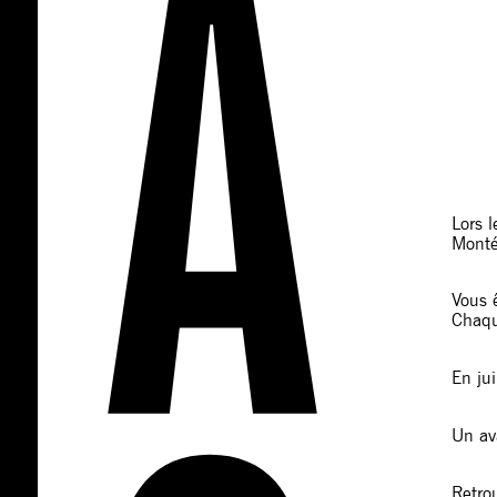
Lors l
Montén
Vous ê
Chaqu
En jui
Un av
Retro