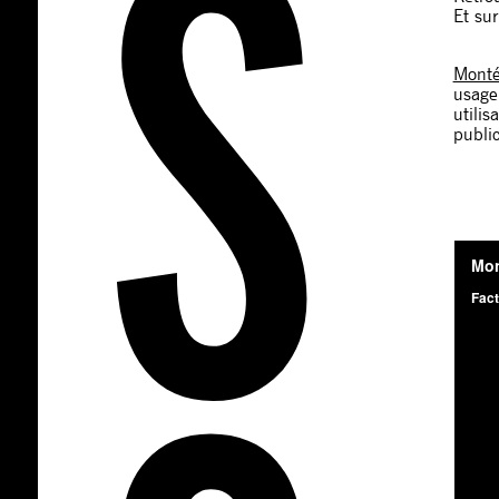
Et su
Monté
usager
utilis
public