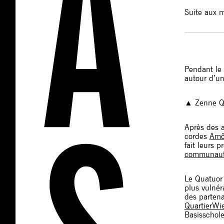
Suite aux m
Pendant le 
autour d’un
▲ Zenne Q
Après des a
cordes
Am
fait leurs 
communauta
Le Quatuor
plus vulnér
des partena
QuartierWi
Basisschole