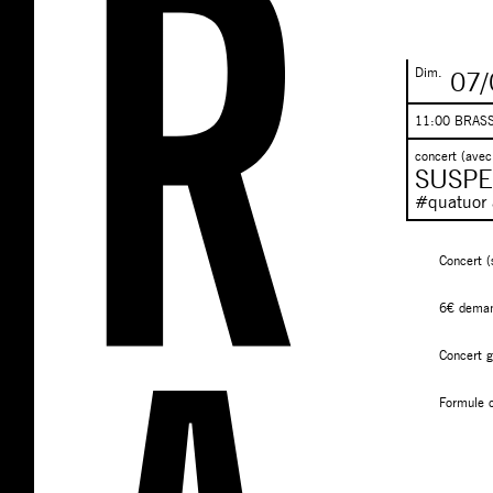
Dim.
07/
11:00 BRAS
concert (avec
SUSPEN
#quatuor 
Concert (
6€ demand
Concert g
Formule 