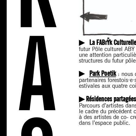
▶︎
La FABrŸk Culturell
futur Pôle culturel ABŸ
une attention particuli
structures du futur pôle
▶︎
Park Poetik
: nous 
partenaires forestois·e·
estivales aux quatre c
▶︎
Résidences partagées
Parcours d’artistes dan
le cadre du précédent 
à des artistes de co- c
dans l’espace public.