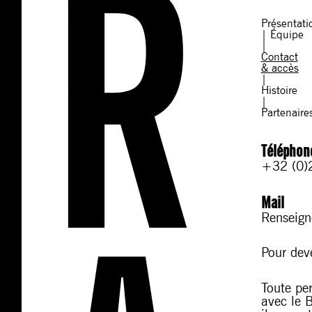
Présentati
|
Équipe
|
Contact
& accès
|
Histoire
|
Partenaire
Téléphon
+32 (0)
Mail
Renseig
Pour dev
Toute per
avec le 