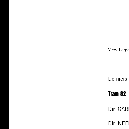
View Larg
Derniers
Tram 82
Dir. GAR
Dir. NE