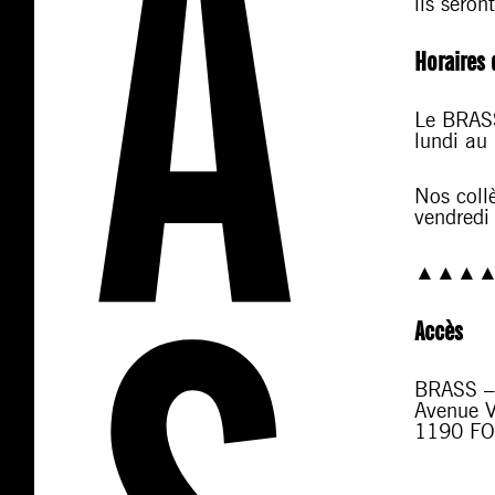
ils seron
Horaires 
Le BRASS
lundi au
Nos coll
vendredi
▲▲▲
Accès
BRASS – 
Avenue 
1190 F