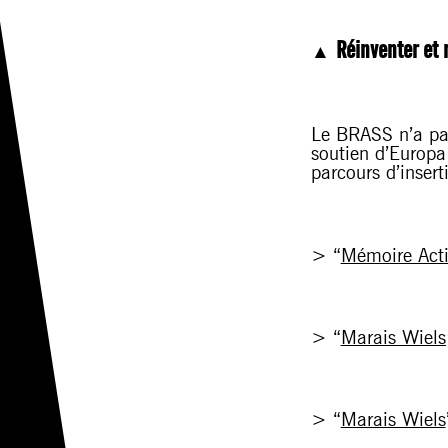
Réinventer et 
▲
Le BRASS n’a pas
soutien d’Europa 
parcours d’insert
> “
Mémoire Act
> “
Marais Wiels,
> “
Marais Wiels