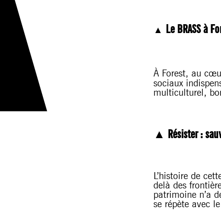
Le BRASS à For
▲
À Forest, au cœu
sociaux indispen
multiculturel, bo
▲ Résister : sauv
L’histoire de cet
delà des frontièr
patrimoine n’a de
se répète avec le