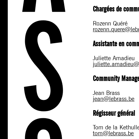
Chargées de comm
Rozenn Quéré
rozenn.quere@leb
Assistante en com
Juliette Amadieu
juliette.amadieu@
Community Manag
Jean Brass
jean@lebrass.be
Régisseur général
Tom de la Kethull
tom@lebrass.be