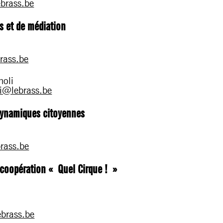
brass.be
ts et de médiation
rass.be
noli
i@lebrass.be
dynamiques citoyennes
rass.be
 coopération « Quel Cirque ! »
brass.be