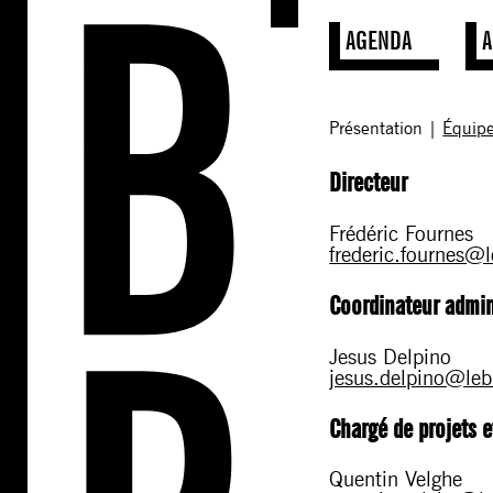
AGENDA
A
Présentation
|
Équip
Directeur
Frédéric Fournes
frederic.fournes@
Coordinateur admin
Jesus Delpino
jesus.delpino@leb
Chargé de projets 
Quentin Velghe