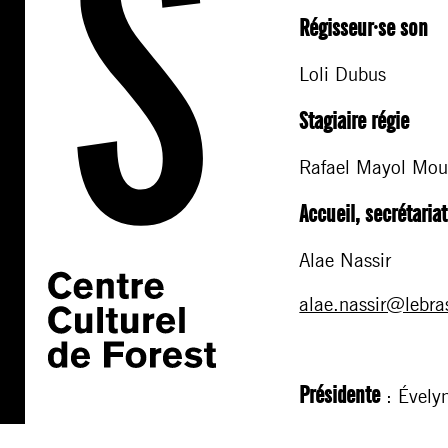
Régisseur·se son
Loli Dubus
Stagiaire régie
Rafael Mayol Mou
Accueil, secrétariat,
Alae Nassir
alae.nassir@lebra
Présidente
: Évely