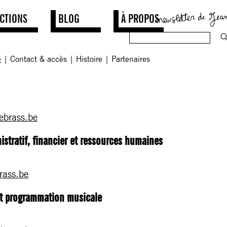
CTIONS
BLOG
À PROPOS
e
|
Contact & accès
|
Histoire
|
Partenaires
lebrass.be
istratif, financier et ressources humaines
rass.be
et programmation musicale