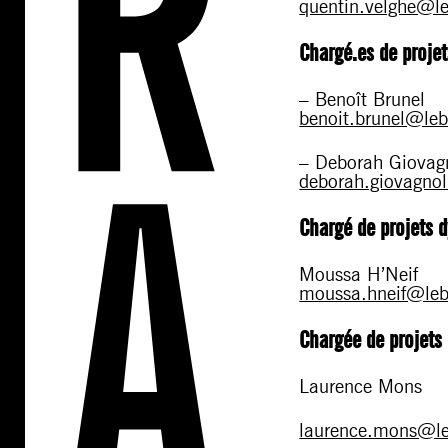
quentin.velghe@le
C
hargé.es de proje
– Benoît Brunel
benoit.brunel@leb
– Deborah Giovag
deborah.giovagnol
Chargé de projets 
Moussa H’Neif
moussa.hneif@leb
Chargée de projets
Laurence Mons
laurence.mons@le