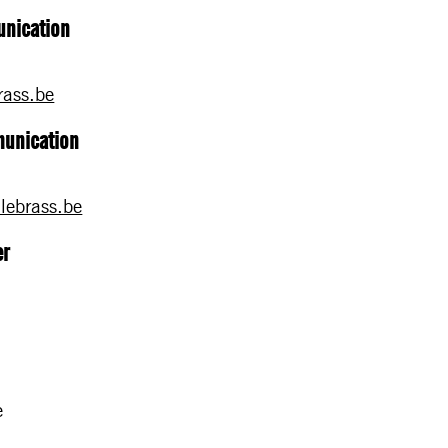
unication
rass.be
munication
lebrass.be
er
e