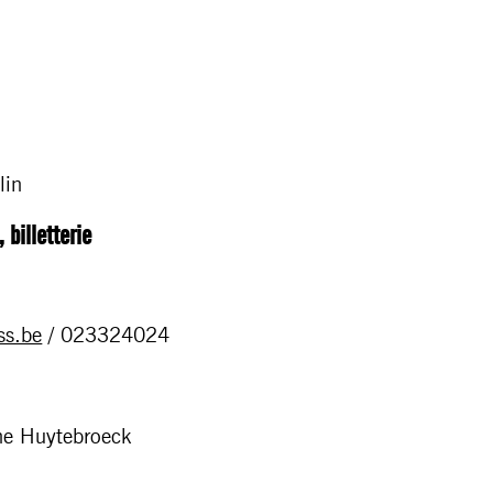
lin
 billetterie
ss.be
/ 023324024
ne Huytebroeck