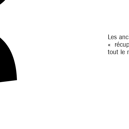
Les anc
« récup
tout le 