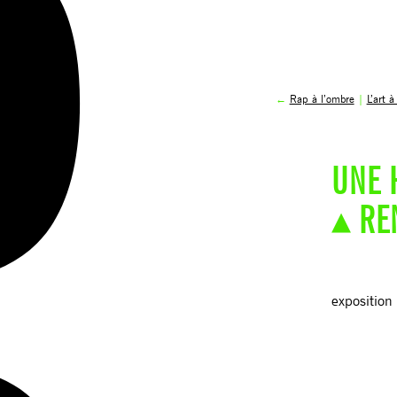
←
Rap à l’ombre
|
L’art 
UNE 
▴ RE
exposition