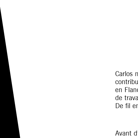
Carlos n
contrib
en Fland
de trav
De fil e
Avant d’