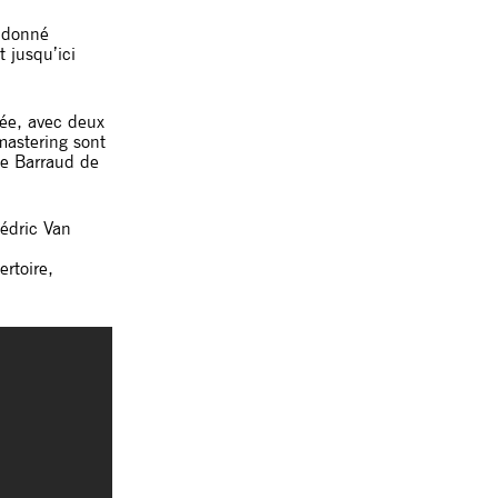
a donné
t jusqu’ici
tée, avec deux
mastering sont
ile Barraud de
Cédric Van
ertoire,