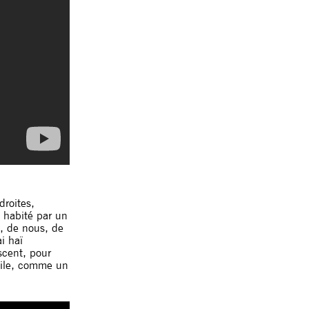
droites,
 habité par un
s, de nous, de
i haï
escent, pour
agile, comme un