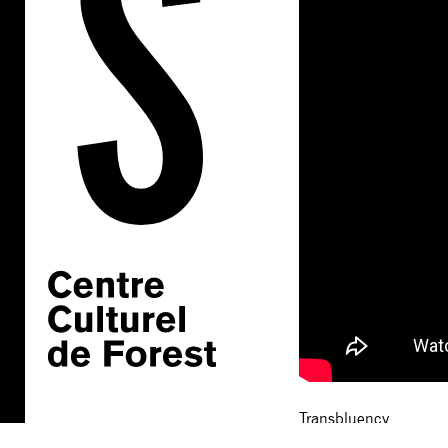
Transbluency
Transbluency est le p