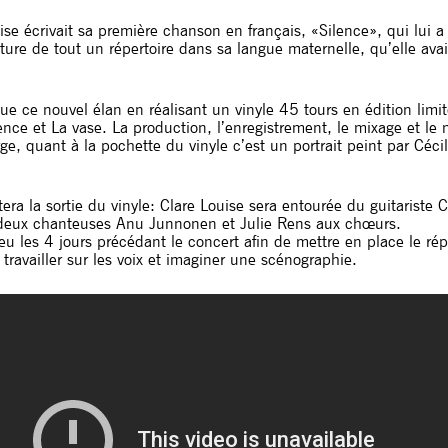
uise écrivait sa première chanson en français, «Silence», qui lui 
iture de tout un répertoire dans sa langue maternelle, qu’elle avai
ue ce nouvel élan en réalisant un vinyle 45 tours en édition limi
ence et La vase. La production, l’enregistrement, le mixage et le 
rge, quant à la pochette du vinyle c’est un portrait peint par Céc
tera la sortie du vinyle: Clare Louise sera entourée du guitariste 
s deux chanteuses Anu Junnonen et Julie Rens aux chœurs.
eu les 4 jours précédant le concert afin de mettre en place le rép
travailler sur les voix et imaginer une scénographie.