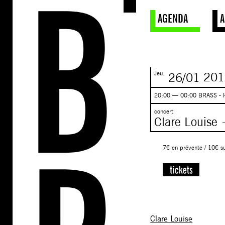
AGENDA
A
Jeu.
26/01
201
20:00 — 00:00 BRASS - 
concert
Clare Louise
7€ en prévente / 10€ s
Clare Louise