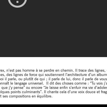
x, n’est pas homme à se perdre en chemin. Il trace des lignes, 
s, des lignes de force qui soutiennent l’architecture d’un album
 il parle, ou plutôt de qui ; il parle de lui, donc il parle de vou
onnaît le langage universel. Il dit des choses comme : “Tu vois j’a
n que j’y pense” ou encore “Je laisse enfin s’enfuir ma vie d’adol
elques points culminants”. Il chante cela d’une voix douce et fr
ait ses compositions en équilibre.