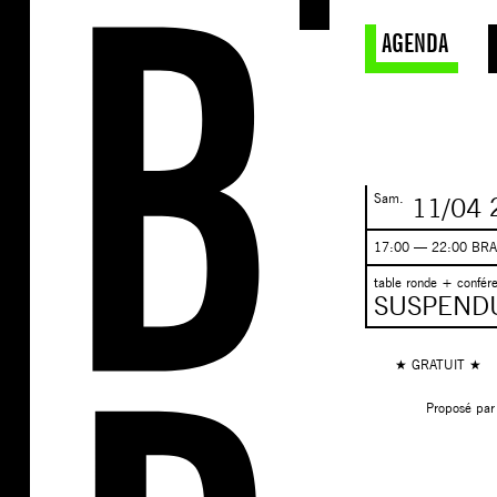
AGENDA
Sam.
11/04
17:00 — 22:00 BR
table ronde + confére
SUSPENDU !
★ GRATUIT ★
Proposé par