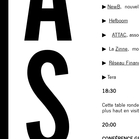
▶︎
NewB
, nouvel
▶︎
Hefboom
▶︎
ATTAC
, ass
▶︎
La
Zinne
, mon
▶︎
Réseau Financ
▶︎
Tera
18:30
Cette table ronde
plus haut en visi
20:00
CONFÉRENCE G