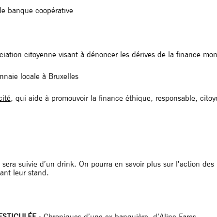
le banque coopérative
ociation citoyenne visant à dénoncer les dérives de la finance mon
naie locale à Bruxelles
ité
, qui aide à promouvoir la finance éthique, responsable, citoy
 sera suivie d’un drink. On pourra en savoir plus sur l’action de
tant leur stand.
ESTICULÉE
:
Chroniques d’une ex-banquière
, d’
Aline Fares