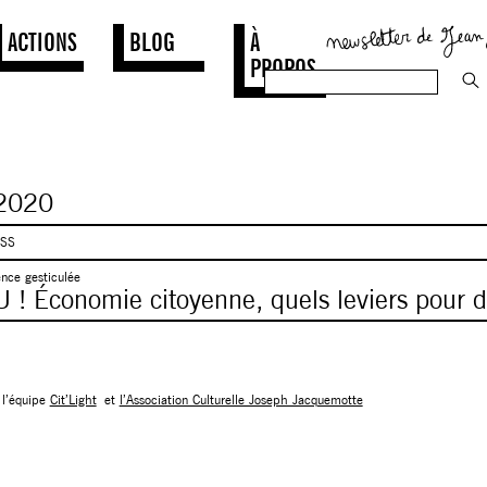
ACTIONS
BLOG
À
PROPOS
2020
ASS
nce gesticulée
 Économie citoyenne, quels leviers pour 
 l’équipe
Cit’Light
et
l’Association Culturelle Joseph Jacquemotte