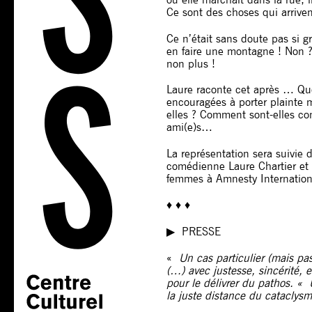
Ce sont des choses qui arriv
Ce n’était sans doute pas si g
en faire une montagne ! Non ? 
non plus !
Laure raconte cet après … Que 
encouragées à porter plainte m
elles ? Comment sont-elles cons
ami(e)s…
La représentation sera suivie
comédienne Laure Chartier e
femmes à Amnesty Internation
♦ ♦ ♦
▶︎ PRESSE
«
Un cas particulier (mais pas 
(…) avec justesse, sincérité, 
pour le délivrer du pathos. « 
la juste distance du cataclysme