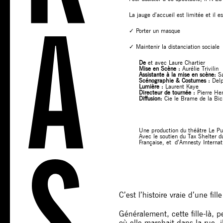
La jauge d’accueil est limitée et il es
✓ Porter un masque
✓ Maintenir la distanciation sociale
De
et avec Laure Chartier
Mise en Scène :
Aurélie Trivilin
Assistante à la mise en scène:
Sa
Scénographie & Costumes :
Delp
Lumière :
Laurent Kaye
Directeur de tournée :
Pierre Hen
Diffusion:
Cie le Brame de la Bi
Une production du théâtre Le Pu
Avec le soutien du Tax Shelter
Française, et d’Amnesty Internat
C’est l’histoire vraie d’une fill
Généralement, cette fille-là, 
où elle marchait dans la rue, 