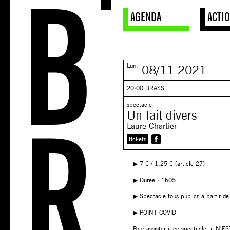
AGENDA
ACTI
Lun.
08/11
2021
20:00 BRASS
spectacle
Un fait divers
Laure Chartier
tickets
▶︎ 7 € / 1,25 € (article 27)
▶︎ Durée : 1h05
▶︎ Spectacle tous publics à partir d
▶︎ POINT COVID
Pour assister à ce spectacle, il N’E