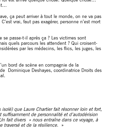
ent…
rave, ça peut arriver à tout le monde, on ne va pas
C’est vrai, faut pas exagérer, personne n’est mort
se passe-t-il après ça ? Les victimes sont
ais quels parcours les attendent ? Qui croisent-
idérées par les médecins, les flics, les juges, les
 d’un bord de scène en compagnie de la
t de
Dominique Deshayes,
coordinatrice Droits des
al.
isolé) que Laure Chartier fait résonner loin et fort,
et suffisamment de personnalité et d’autodérision
Un fait divers » nous entraîne dans ce voyage, à
 traversé et de la résilience.
»