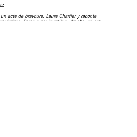
ue
 un acte de bravoure. Laure Chartier y raconte
fut victime. Parce qu’aujourd’hui, dit-elle, on est