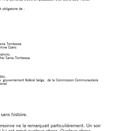
t obligatoire de :
nia Tombosoa
hine Coërs
dricks
che/ Sania Tombosoa
blic.
 du gouvernement fédéral belge, de la Commission Communautaire
ional.
e sans histoire.
personne ne la remarquait particulièrement. Un soir
il lui est arrivé quelque chose. Quelque chose…