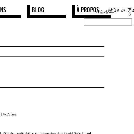
ONS
BLOG
À PROPOS
e 14-15 ans
ST PAS demandé d’être en possession d’un Covid Safe Ticket.