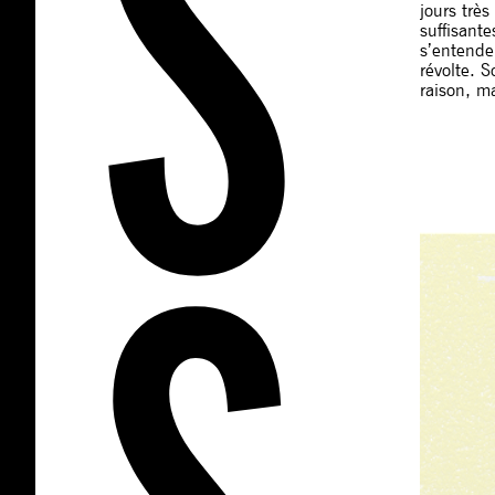
jours trè
suffisante
s’entende
révolte. S
raison, m