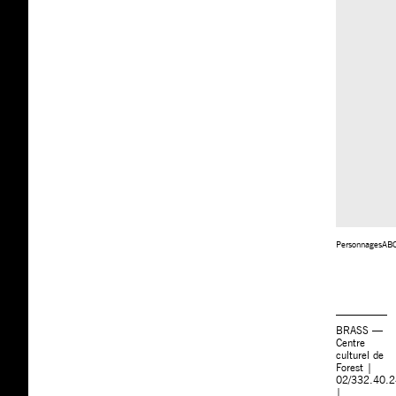
PersonnagesAB
BRASS —
Centre
culturel de
Forest |
02/332.40.
|