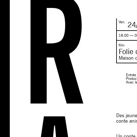
Ven.
24
18:00 — 0
film
Folie
Maison d
Entrée 
Produc
Avec l
Des jeune
conte an
Un conte 