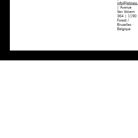
info@lebrass
| Avenue
Van Volxem
364 | 1190
Forest /
Bruxelles ·
Belgique