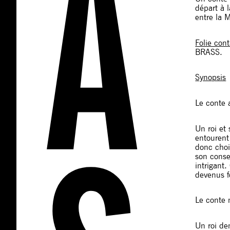
départ à 
entre la 
Folie con
BRASS.
Synopsis
Le conte 
Un roi et
entourent
donc chois
son consei
intrigant.
devenus f
Le conte 
Un roi de