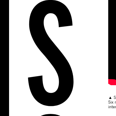
▲ St
Six 
inte