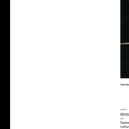
Namdo
BRA
—
Centr
cultur