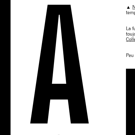
▲
temp
La f
touj
Coll
Peu 