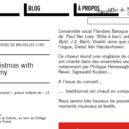
BLOG
À PROPOS
L​’ensemble vocal ​Flanders Baroque
de Paul Van Loey (flûte à bec)​,​​ p
Byrd
, ​
J.S. Bach
,
Vivaldi
, ​ainsi qu
AUSSÉE DE BRUXELLES 1190
l’orgue, Dieter Van Handenhoven.​
​Ce choeur réunit une vingtaine de​ 
ont chanté dans des ensembles voca
istmas with
notamment ​par Philippe Herrewegh
emy
Nevel, ​Sigiswald Kuijken…
A l’issue du concert​…
… traditionnel vin chaud en compa
ploi) – gratuit (​enfants de – 13
Nous serons très heureux de pouvoi
moments musicaux et ​festifs.
s.
 la Culture, au nom du Collège
 Forest