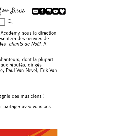
 Academy​, sous la direction
résentera des oeuvres de​
e des
chants de Noël
. ​A
chanteurs, ​dont la plupart
ux réputés, dirigés​
e, Paul Van Nevel, Erik Van
gnie des musiciens !​
r partager avec vous ces