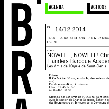
AGENDA
ACTIONS
Dim.
14/12
2014
16:00 — 00:00 EGLISE SAINT-DENIS, 26 CH
FOREST
concert
NOWELL, N​OWELL!​ Chr
Flanders Baroque Acad
Les Amis de l'Orgue de Saint-Denis
Entrée:​
8 € – 6 € (+ 60 ans, étudiants, demandeurs d’em
ans).
​Pas de réservation, ni prévente.​
Infos: 02/345.68.57
​ou 02/345.10.58.
Organisé par Les Amis de l’Orgue de Saint-Deni
Avec le soutien de Charles Spapens, Échevin de
des Bourgmestre et Échevins de la Commune de