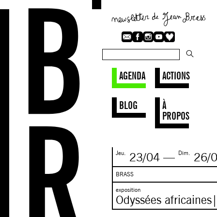
AGENDA
ACTIONS
BLOG
À
PROPOS
Jeu.
Dim.
23/04
—
26/
BRASS
exposition
Odyssées africaine