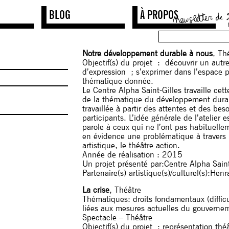
BLOG
À PROPOS
Notre développement durable à nous
, Th
Objectif(s) du projet :
découvrir un aut
d’expression ; s’exprimer dans l’espace 
thématique donnée.
Le Centre Alpha Saint-Gilles travaille cet
de la thématique du développement durabl
travaillée à partir des attentes et des bes
participants. L’idée générale de l’atelier 
parole à ceux qui ne l’ont pas habituelle
en évidence une problématique à travers 
artistique, le théâtre action.
Année de réalisation : 2015
Un projet présenté par:Centre Alpha Saint
Partenaire(s) artistique(s)/culturel(s):Hen
La crise
, Théâtre
Thématiques: droits fondamentaux (difficu
liées aux mesures actuelles du gouverne
Spectacle – Théâtre
Objectif(s) du projet : représentation thé