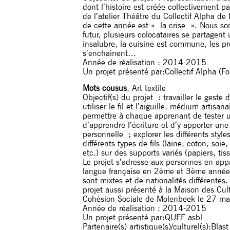
dont l’histoire est créée collectivement pa
de l’atelier Théâtre du Collectif Alpha de
de cette année est « la crise ». Nous s
futur, plusieurs colocataires se partagen
insalubre, la cuisine est commune, les p
s’enchainent…
Année de réalisation : 2014-2015
Un projet présenté par:Collectif Alpha (Fo
Mots cousus
, Art textile
Objectif(s) du projet : travailler le geste d
utiliser le fil et l’aiguille, médium artisana
permettre à chaque apprenant de tester 
d’apprendre l’écriture et d’y apporter un
personnelle ; explorer les différents styles
différents types de fils (laine, coton, soie
etc.) sur des supports variés (papiers, tiss
Le projet s’adresse aux personnes en app
langue française en 2ème et 3ème année
sont mixtes et de nationalités différentes.
projet aussi présenté à la Maison des Cult
Cohésion Sociale de Molenbeek le 27 ma
Année de réalisation : 2014-2015
Un projet présenté par:QUEF asbl
Partenaire(s) artistique(s)/culturel(s):Blast