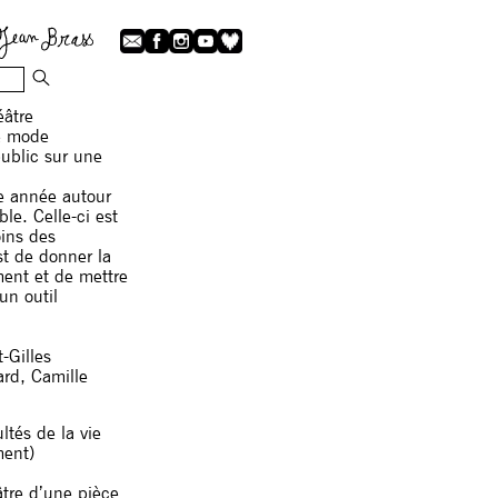
éâtre
re mode
public sur une
te année autour
e. Celle-ci est
oins des
est de donner la
ment et de mettre
un outil
-Gilles
rard, Camille
ltés de la vie
ment)
âtre d’une pièce