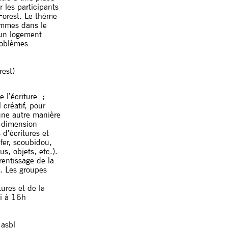
r les participants
 Forest. Le thème
ommes dans le
t un logement
roblèmes
rest)
e l’écriture ;
l créatif, pour
une autre manière
e dimension
 d’écritures et
, fer, scoubidou,
us, objets, etc.).
rentissage de la
. Les groupes
ures et de la
i à 16h
 asbl