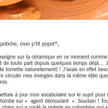
potiche, mon p’tit popot*,
nseigne sur la céramique en ce moment comme d
nt de toute part depuis quelques temps déjà… Je
de tomette naturellement) ! J’avais en effet bes
re circuler mes énergies dans la même idée que
enre.
mettais à jour mon vocabulaire sur le sujet pou
 tombe sur « agent démoulant ». Soudain ! Tou
 chien qui a coulé la poterie en colombins qui 