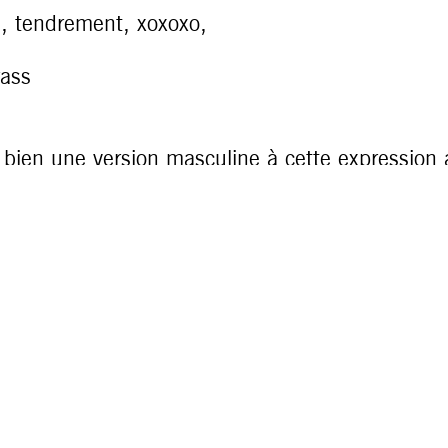
i, tendrement, xoxoxo,
ass
ait bien une version masculine à cette expression
t aussi dire un cruchon !
▬▬▬▬▬▬▬
a lettre complète
ici
ner
aux lettres de Jean