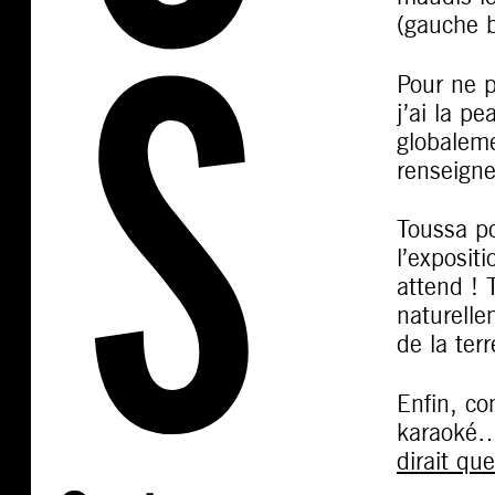
(gauche 
Pour ne p
j’ai la pe
globaleme
renseigne
Toussa po
l’exposit
attend ! 
naturelle
de la terr
Enfin, c
karaoké…
dirait qu